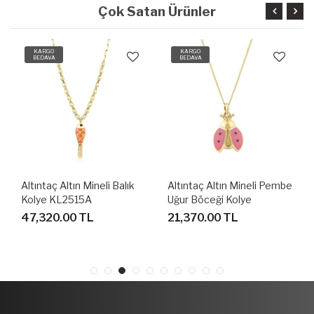
Çok Satan Ürünler
KARGO
KARGO
BEDAVA
BEDAVA
Altıntaç Altın Mineli Balık
Altıntaç Altın Mineli Pembe
Kolye KL2515A
Uğur Böceği Kolye
KL2536C
47,320.00 TL
21,370.00 TL