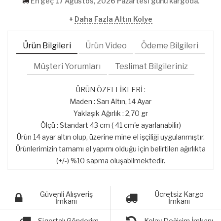
En geç 17 Ağustos, 2026 Pazartesi günü kargoda.
+
Daha Fazla Altın Kolye
Ürün Bilgileri
Ürün Video
Ödeme Bilgileri
Müşteri Yorumları
Teslimat Bilgileriniz
ÜRÜN ÖZELLİKLERİ :
Maden : Sarı Altın, 14 Ayar
Yaklaşık Ağırlık : 2,70 gr
Ölçü : Standart 43 cm ( 41 cm'e ayarlanabilir)
Ürün 14 ayar altın olup, üzerine mine el işçiliği uygulanmıştır.
Ürünlerimizin tamamı el yapımı olduğu için belirtilen ağırlıkta
(+/-) %10 sapma oluşabilmektedir.
Güvenli Alışveriş
Ücretsiz Kargo
İmkanı
İmkanı
Sigortalı Gönderim
Kolay Değişim İmkanı