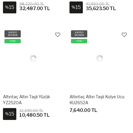
38,220.00 TL
41,910.00 TL
15
15
%
%
32,487.00 TL
35,623.50 TL
KARGO
KARGO
BEDAVA
BEDAVA
YENİ
YENİ
Altıntaç Altın Taşlı Yüzük
Altıntaç Altın Taşlı Kolye Ucu
YZ2520A
KU2652A
7,640.00 TL
12,330.00 TL
15
%
10,480.50 TL