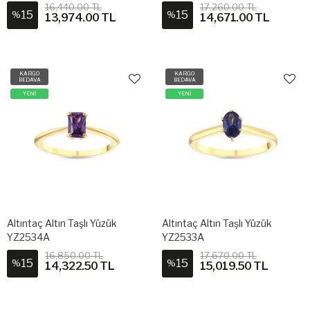
16,440.00 TL
17,260.00 TL
15
15
%
%
13,974.00 TL
14,671.00 TL
KARGO
KARGO
BEDAVA
BEDAVA
YENİ
YENİ
Altıntaç Altın Taşlı Yüzük
Altıntaç Altın Taşlı Yüzük
YZ2534A
YZ2533A
16,850.00 TL
17,670.00 TL
15
15
%
%
14,322.50 TL
15,019.50 TL