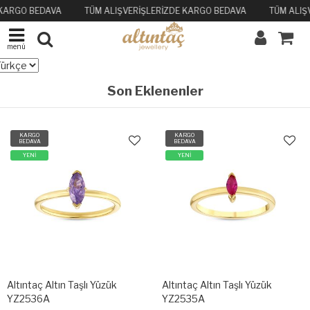
 KARGO BEDAVA
TÜM ALIŞVERİŞLERİZDE KARGO BEDAVA
TÜM ALIŞ
menü
Son Eklenenler
KARGO
KARGO
BEDAVA
BEDAVA
YENİ
YENİ
Altıntaç Altın Taşlı Yüzük
Altıntaç Altın Taşlı Yüzük
YZ2536A
YZ2535A