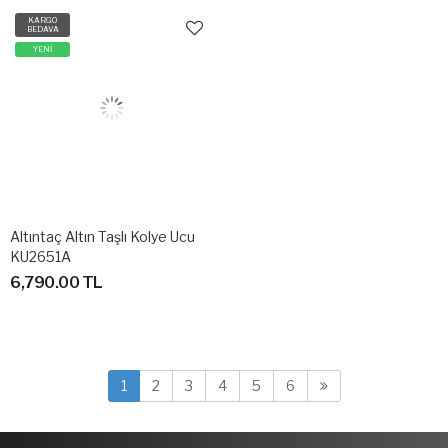
KARGO
BEDAVA
YENİ
Altıntaç Altın Taşlı Kolye Ucu
KU2651A
6,790.00 TL
1
2
3
4
5
6