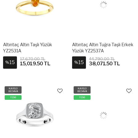
Altıntaç Altın Taşlı Yüzük
Altıntaç Altın Tuğra Taşlı Erkek
YZ2531A
Yüzük YZ2537A
17,670.00 TL
44,790.00 TL
15
15
%
%
15,019.50 TL
38,071.50 TL
KARGO
KARGO
BEDAVA
BEDAVA
YENİ
YENİ