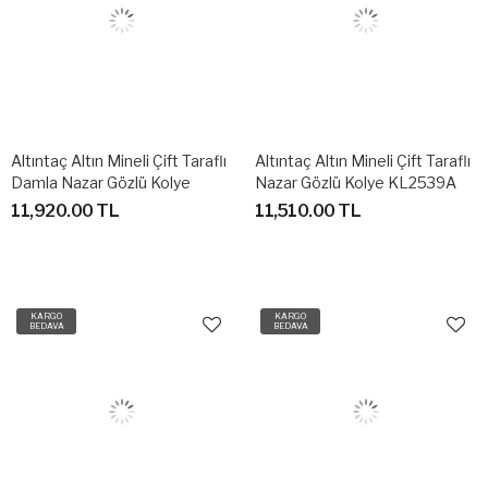
Altıntaç Altın Mineli Çift Taraflı
Altıntaç Altın Mineli Çift Taraflı
Damla Nazar Gözlü Kolye
Nazar Gözlü Kolye KL2539A
KL2540A
11,920.00 TL
11,510.00 TL
KARGO
KARGO
BEDAVA
BEDAVA