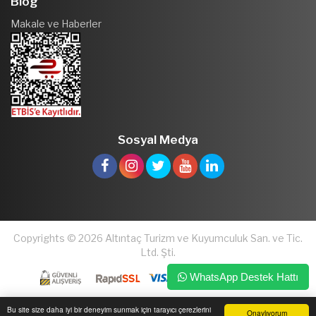
Blog
Makale ve Haberler
Sosyal Medya
Copyrights © 2026 Altıntaç Turizm ve Kuyumculuk San. ve Tic.
Ltd. Şti.
WhatsApp Destek Hattı
Bu site size daha iyi bir deneyim sunmak için tarayıcı çerezlerini
Onaylıyorum