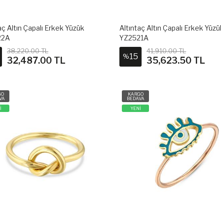
aç Altın Çapalı Erkek Yüzük
Altıntaç Altın Çapalı Erkek Yüzü
22A
YZ2521A
38,220.00 TL
41,910.00 TL
15
%
32,487.00 TL
35,623.50 TL
GO
KARGO
VA
BEDAVA
İ
YENİ