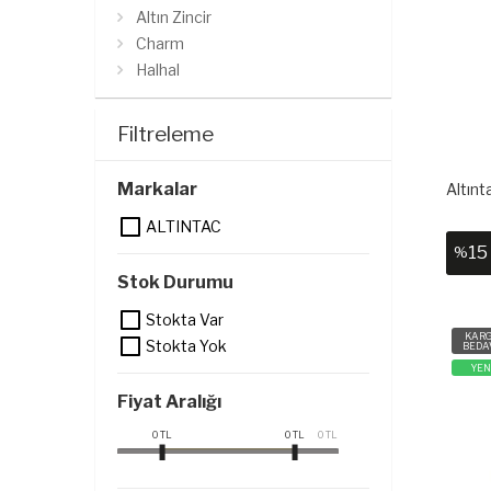
Altın Zincir
Charm
Halhal
Filtreleme
Markalar
Altınt
ALTINTAC
15
%
Stok Durumu
Stokta Var
KAR
Stokta Yok
BEDA
YEN
Fiyat Aralığı
0
TL
0
TL
0
TL