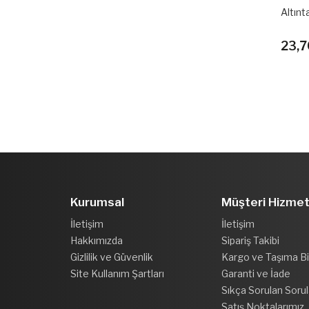
Altınt
23,7
Kurumsal
Müşteri Hizmet
İletişim
İletişim
Hakkımızda
Sipariş Takibi
Gizlilik ve Güvenlik
Kargo ve Taşıma Bil
Site Kullanım Şartları
Garanti ve İade
Sıkça Sorulan Sorul
Satış Noktalarımız