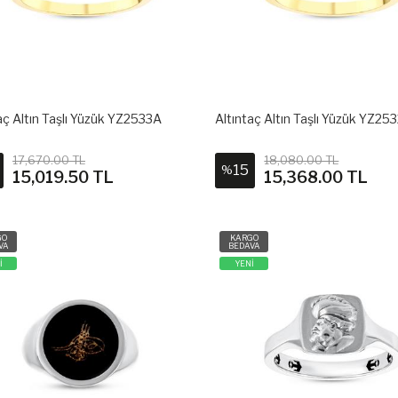
aç Altın Taşlı Yüzük YZ2533A
Altıntaç Altın Taşlı Yüzük YZ25
17,670.00 TL
18,080.00 TL
15
%
15,019.50 TL
15,368.00 TL
GO
KARGO
VA
BEDAVA
İ
YENİ