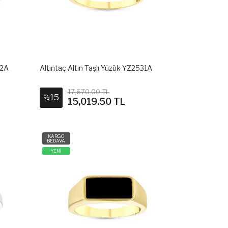
32A
Altıntaç Altın Taşlı Yüzük YZ2531A
17,670.00 TL
15
%
15,019.50 TL
KARGO
BEDAVA
YENİ