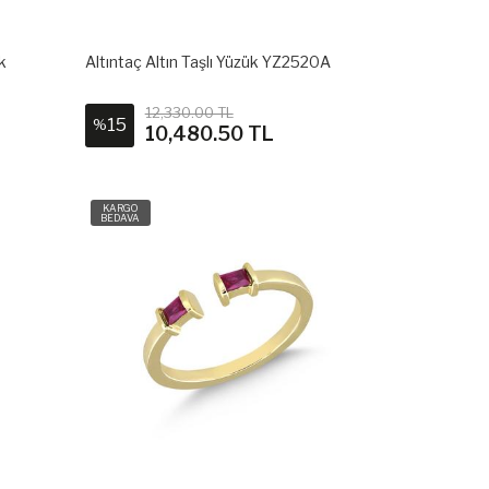
k
Altıntaç Altın Taşlı Yüzük YZ2520A
12,330.00 TL
15
%
10,480.50 TL
KARGO
BEDAVA