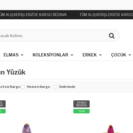
M ALIŞVERİŞLERİZDE KARGO BEDAVA
TÜM ALIŞVERİŞLERİZDE KARGO
ELMAS
KOLEKSIYONLAR
ERKEK
ÇOCUK
ın Yüzük
etsiz Kargo
Hemen Kargo
İndirimde
GO
KARGO
VA
BEDAVA
İ
YENİ