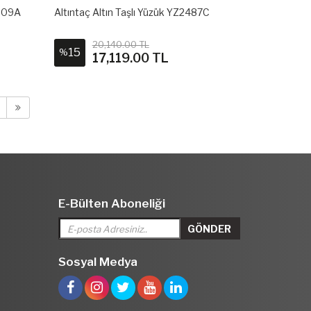
2509A
Altıntaç Altın Taşlı Yüzük YZ2487C
20,140.00 TL
15
%
17,119.00 TL
E-Bülten Aboneliği
Sosyal Medya