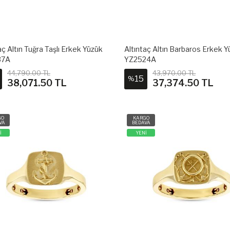
aç Altın Tuğra Taşlı Erkek Yüzük
Altıntaç Altın Barbaros Erkek 
37A
YZ2524A
44,790.00 TL
43,970.00 TL
15
%
38,071.50 TL
37,374.50 TL
GO
KARGO
VA
BEDAVA
İ
YENİ