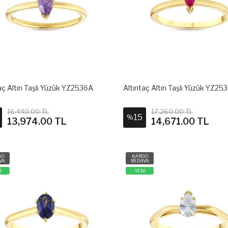
aç Altın Taşlı Yüzük YZ2536A
Altıntaç Altın Taşlı Yüzük YZ25
16,440.00 TL
17,260.00 TL
15
%
13,974.00 TL
14,671.00 TL
GO
KARGO
VA
BEDAVA
İ
YENİ