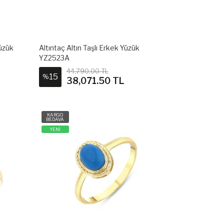
Yüzük
Altıntaç Altın Taşlı Erkek Yüzük
YZ2523A
44,790.00 TL
15
%
38,071.50 TL
KARGO
BEDAVA
YENİ