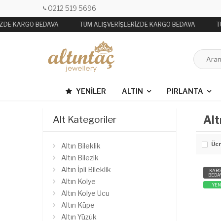
0212 519 5696
İZDE KARGO BEDAVA
TÜM ALIŞVERİŞLERİZDE KARGO BEDAVA
TÜ
YENILER
ALTIN
PIRLANTA
Alt
Alt Kategoriler
Ücr
Altın Bileklik
Altın Bilezik
Altın İpli Bileklik
KAR
BEDA
Altın Kolye
YEN
Altın Kolye Ucu
Altın Küpe
Altın Yüzük