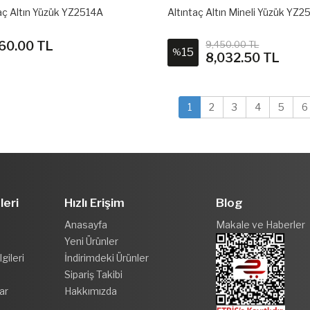
aç Altın Yüzük YZ2514A
Altıntaç Altın Mineli Yüzük YZ
60.00 TL
9,450.00 TL
15
%
8,032.50 TL
1
2
3
4
5
6
leri
Hızlı Erişim
Blog
Anasayfa
Makale ve Haberler
Yeni Ürünler
gileri
İndirimdeki Ürünler
Sipariş Takibi
ar
Hakkımızda