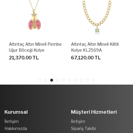
Altıntaç Altın Mineli Pembe
Altıntaç Altın Mineli Kilitli
Uğur Böceği Kolye
Kolye KL2569A
KL2536C
21,370.00 TL
67,120.00 TL
Kurumsal
Müşteri Hizmetleri
İletişim
İletişim
Hakkımızda
Sipariş Takibi