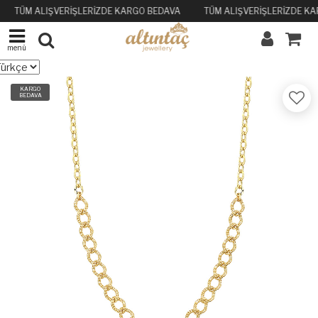
TÜM ALIŞVERİŞLERİZDE KARGO BEDAVA
TÜM ALIŞVERİŞLERİZDE K
menü
KARGO
BEDAVA