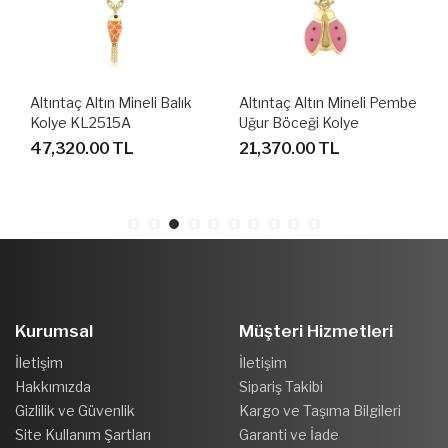
Altıntaç Altın Mineli Balık
Altıntaç Altın Mineli Pembe
Kolye KL2515A
Uğur Böceği Kolye
KL2536C
47,320.00 TL
21,370.00 TL
Kurumsal
Müşteri Hizmetleri
İletişim
İletişim
Hakkımızda
Sipariş Takibi
Gizlilik ve Güvenlik
Kargo ve Taşıma Bilgileri
Site Kullanım Şartları
Garanti ve İade