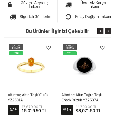
Güvenli Alışveriş
Ücretsiz Kargo
İmkanı
İmkanı
Sigortalı Gönderim
Kolay Değişim İmkanı
Bu Ürünler İlginizi Çekebilir
KARGO
KARGO
BEDAVA
BEDAVA
YENİ
YENİ
Altıntaç Altın Tuğra Taşlı
Altıntaç Altın Barbaros
Erkek Yüzük YZ2537A
Erkek Yüzük YZ2524A
44,790.00 TL
43,970.00 TL
15
15
%
%
38,071.50 TL
37,374.50 TL