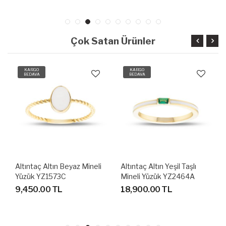
Çok Satan Ürünler
KARGO
KARGO
BEDAVA
BEDAVA
 Mineli
Altıntaç Altın Yeşil Taşlı
Altıntaç Altın Lacivert Ta
Mineli Yüzük YZ2464A
Mineli Yüzük YZ2464B
18,900.00 TL
18,900.00 TL