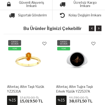
Güvenli Alışveriş
Ücretsiz Kargo
İmkanı
İmkanı
Sigortalı Gönderim
Kolay Değişim İmkanı
Bu Ürünler İlginizi Çekebilir
KARGO
KARGO
BEDAVA
BEDAVA
YENİ
YENİ
Altıntaç Altın Taşlı Yüzük
Altıntaç Altın Tuğra Taşlı
YZ2531A
Erkek Yüzük YZ2537A
17,670.00 TL
44,790.00 TL
15
15
%
%
15,019.50 TL
38,071.50 TL