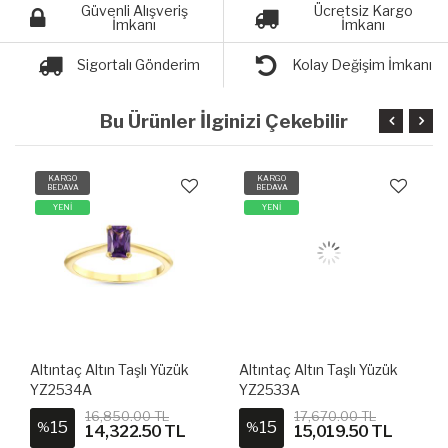
Güvenli Alışveriş
Ücretsiz Kargo
İmkanı
İmkanı
Sigortalı Gönderim
Kolay Değişim İmkanı
Bu Ürünler İlginizi Çekebilir
KARGO
KARGO
BEDAVA
BEDAVA
YENİ
YENİ
Altıntaç Altın Taşlı Yüzük
Altıntaç Altın Taşlı Yüzük
YZ2534A
YZ2533A
16,850.00 TL
17,670.00 TL
15
15
%
%
14,322.50 TL
15,019.50 TL