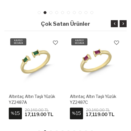
Çok Satan Ürünler
KARGO
KARGO
BEDAVA
BEDAVA
Altıntaç Altın Taşlı Yüzük
Altıntaç Altın Taşlı Yüzük
YZ2487A
YZ2487C
20,140.00 TL
20,140.00 TL
15
15
%
%
17,119.00 TL
17,119.00 TL