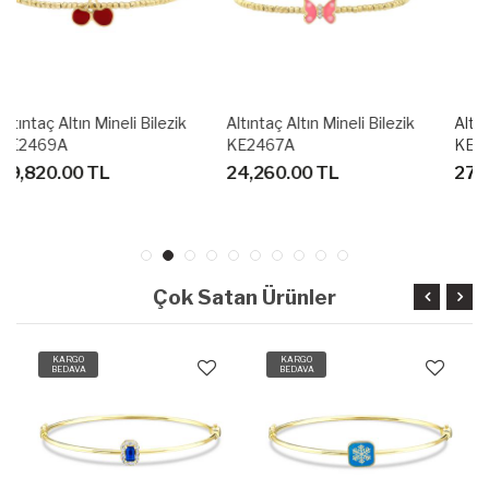
Altıntaç Altın Mineli Bilezik
Altıntaç Altın Mineli Bilezik
KE2467A
KE2466A
24,260.00 TL
27,440.00 TL
Çok Satan Ürünler
KARGO
KARGO
BEDAVA
BEDAVA