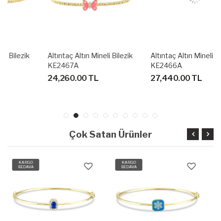
Altıntaç Altın Mineli Bilezik
Altıntaç Altın Mineli Bilezik
KE2467A
KE2466A
24,260.00 TL
27,440.00 TL
Çok Satan Ürünler
KARGO
KARGO
BEDAVA
BEDAVA