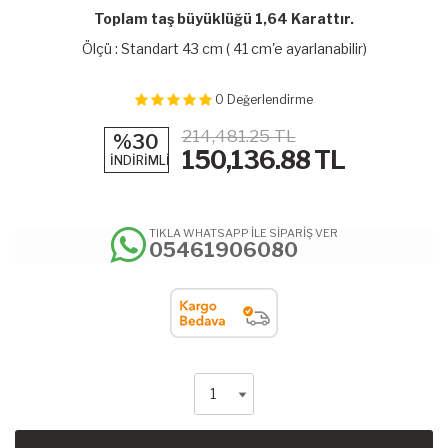
Toplam taş büyüklüğü 1,64 Karattır.
Ölçü : Standart 43 cm ( 41 cm'e ayarlanabilir)
0
Değerlendirme
214,481.25 TL
%30
150,136.88
TL
İNDİRİMLİ
TIKLA WHATSAPP İLE SİPARİŞ VER
05461906080