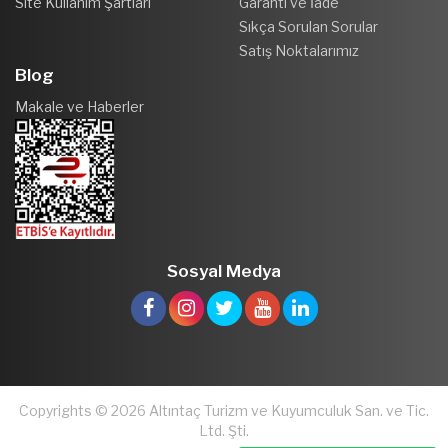
Site Kullanım Şartları
Garanti ve İade
Sıkça Sorulan Sorular
Satış Noktalarımız
Blog
Makale ve Haberler
Sosyal Medya
Copyrights © 2026 Altıntaç Turizm ve Kuyumculuk San. ve Tic.
Ltd. Şti.