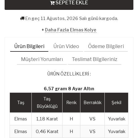
SEPETE EKLE
En geç 11 Ağustos, 2026 Salı günü kargoda.
+
Daha Fazla Elmas Kolye
Ürün Bilgileri
Ürün Video
Ödeme Bilgileri
Müşteri Yorumları
Teslimat Bilgileriniz
ÜRÜN ÖZELLİKLERİ :
6,57 gram 8 Ayar Altın
Taş
Taş
Renk
Berraklık
Şekil
Büyüklüğü
Elmas
1,18 Karat
H
VS
Yuvarlak
Elmas
0,46 Karat
H
VS
Yuvarlak