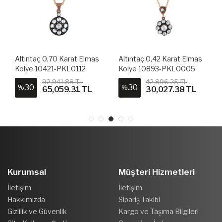
Altıntaç 0,70 Karat Elmas
Altıntaç 0,42 Karat Elmas
Kolye 10421-PKL0112
Kolye 10893-PKL0005
92,941.88 TL
42,896.25 TL
30
30
%
%
65,059.31 TL
30,027.38 TL
Kurumsal
Müşteri Hizmetleri
İletişim
İletişim
Hakkımızda
Sipariş Takibi
Gizlilik ve Güvenlik
Kargo ve Taşıma Bilgileri