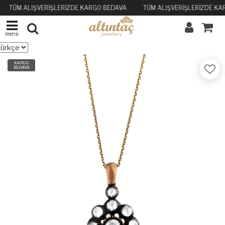
TÜM ALIŞVERİŞLERİZDE KARGO BEDAVA
TÜM ALIŞVERİŞLERİZDE KA
menü
KARGO
BEDAVA