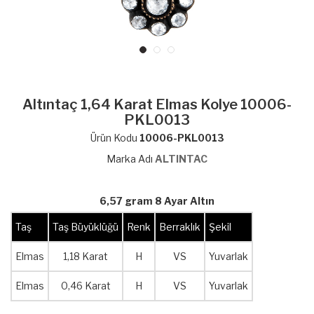
Altıntaç 1,64 Karat Elmas Kolye 10006-
PKL0013
Ürün Kodu
10006-PKL0013
Marka Adı
ALTINTAC
6,57 gram 8 Ayar Altın
Taş
Taş Büyüklüğü
Renk
Berraklık
Şekil
Elmas
1,18 Karat
H
VS
Yuvarlak
Elmas
0,46 Karat
H
VS
Yuvarlak