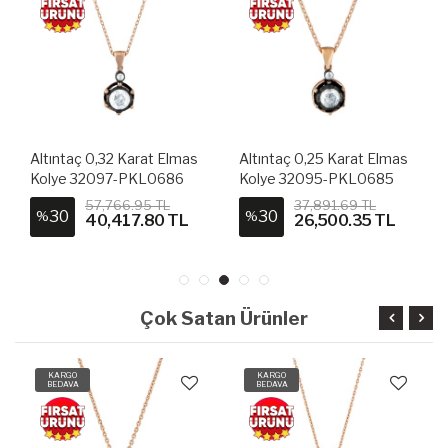
Altıntaç 0,32 Karat Elmas
Altıntaç 0,25 Karat Elmas
Kolye 32097-PKL0686
Kolye 32095-PKL0685
57,766.95 TL
37,891.69 TL
30
30
%
%
40,417.80 TL
26,500.35 TL
Çok Satan Ürünler
KARGO
KARGO
BEDAVA
BEDAVA