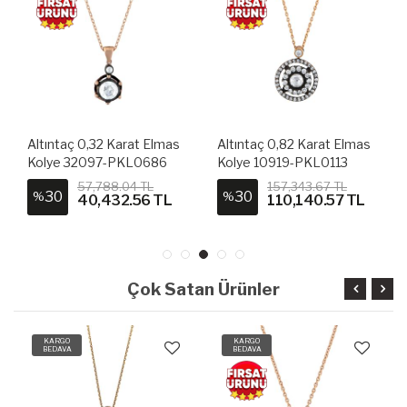
Altıntaç 0,32 Karat Elmas
Altıntaç 0,82 Karat Elmas
Kolye 32097-PKL0686
Kolye 10919-PKL0113
57,788.04 TL
157,343.67 TL
30
30
%
%
40,432.56 TL
110,140.57 TL
Çok Satan Ürünler
KARGO
KARGO
BEDAVA
BEDAVA