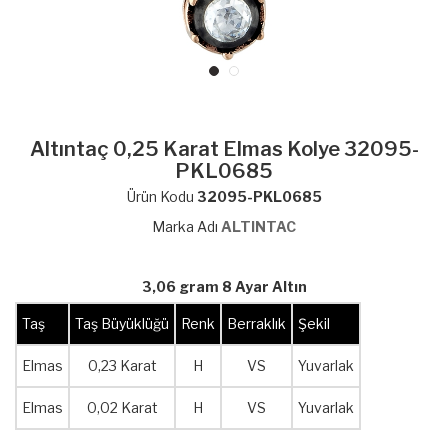
Altıntaç 0,25 Karat Elmas Kolye 32095-
PKL0685
Ürün Kodu
32095-PKL0685
Marka Adı
ALTINTAC
3,06 gram 8 Ayar Altın
Taş
Taş Büyüklüğü
Renk
Berraklık
Şekil
Elmas
0,23 Karat
H
VS
Yuvarlak
Elmas
0,02 Karat
H
VS
Yuvarlak