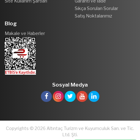
Site Kullanım Şartları
Garanti ve İade
Sıkça Sorulan Sorular
Satış Noktalarımız
Blog
Makale ve Haberler
Sosyal Medya
Copyrights © 2026 Altıntaç Turizm ve Kuyumculuk San. ve Tic.
Ltd. Şti.