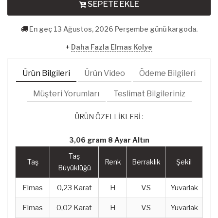
SEPETE EKLE
En geç 13 Ağustos, 2026 Perşembe günü kargoda.
+
Daha Fazla Elmas Kolye
Ürün Bilgileri
Ürün Video
Ödeme Bilgileri
Müşteri Yorumları
Teslimat Bilgileriniz
ÜRÜN ÖZELLİKLERİ :
3,06 gram 8 Ayar Altın
Taş
Taş
Renk
Berraklık
Şekil
Büyüklüğü
Elmas
0,23 Karat
H
VS
Yuvarlak
Elmas
0,02 Karat
H
VS
Yuvarlak