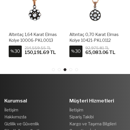
Altıntaç 1,64 Karat Elmas
Altıntaç 0,70 Karat Elmas
Kolye 10006-PKL0013
Kolye 10421-PKL0112
214,559.55 TL
92,975.81 TL
30
30
%
%
150,191.69 TL
65,083.06 TL
Kurumsal
Müşteri Hizmetleri
İletişim
İletişim
Hakkımızda
Sipariş Takibi
Gizlilik ve Güvenlik
Kargo ve Taşıma Bilgileri