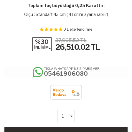
Toplam taş büyüklüğü 0,25 Karattır.
Ölçü : Standart 43 cm ( 41 cm'e ayarlanabilir)
0
Değerlendirme
37,905.52 TL
%30
26,510.02
TL
İNDİRİMLİ
TIKLA WHATSAPP İLE SİPARİŞ VER
05461906080