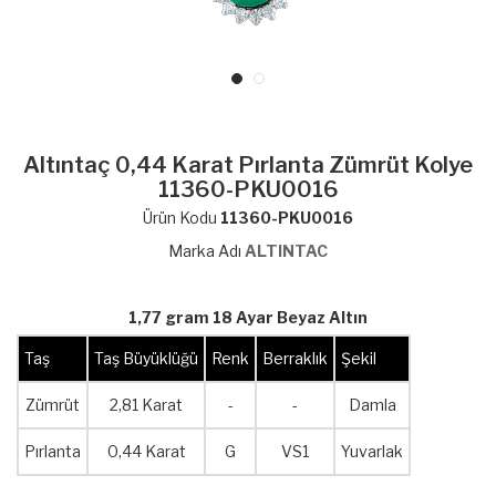
Altıntaç 0,44 Karat Pırlanta Zümrüt Kolye
11360-PKU0016
Ürün Kodu
11360-PKU0016
Marka Adı
ALTINTAC
1,77 gram 18 Ayar Beyaz Altın
Taş
Taş Büyüklüğü
Renk
Berraklık
Şekil
Zümrüt
2,81 Karat
-
-
Damla
Pırlanta
0,44 Karat
G
VS1
Yuvarlak