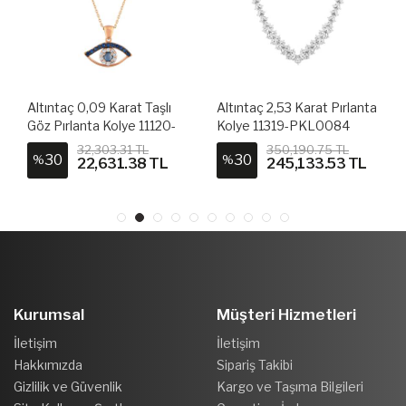
Altıntaç 2,53 Karat Pırlanta
Altıntaç 0,82 Karat Damla
Kolye 11319-PKL0084
Yakut Kolye 10909-
PKL0020
350,190.75 TL
28,110.55 TL
30
25
%
%
245,133.53 TL
21,106.74 TL
Kurumsal
Müşteri Hizmetleri
İletişim
İletişim
Hakkımızda
Sipariş Takibi
Gizlilik ve Güvenlik
Kargo ve Taşıma Bilgileri