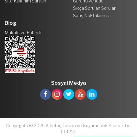
Site Kullanım Şartları
Garanti ve İade
Sıkça Sorulan Sorular
Satış Noktalarımız
Blog
Makale ve Haberler
Sosyal Medya
Copyrights © 2026 Altıntaç Turizm ve Kuyumculuk San. ve Tic.
Ltd. Şti.