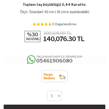
Toplam taş büyüklüğü 0,44 Karattır.
Ölçü : Standart 43 cm ( 41 cm'e ayarlanabilir)
0
Değerlendirme
200,109.00 TL
%30
140,076.30
TL
İNDİRİMLİ
TIKLA WHATSAPP İLE SİPARİŞ VER
05461906080