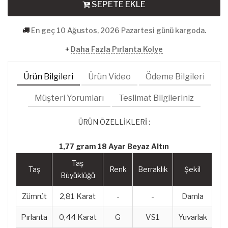
SEPETE EKLE
En geç 10 Ağustos, 2026 Pazartesi günü kargoda.
+
Daha Fazla Pırlanta Kolye
Ürün Bilgileri
Ürün Video
Ödeme Bilgileri
Müşteri Yorumları
Teslimat Bilgileriniz
ÜRÜN ÖZELLİKLERİ :
1,77 gram 18 Ayar Beyaz Altın
Taş
Taş
Renk
Berraklık
Şekil
Büyüklüğü
Zümrüt
2,81 Karat
-
-
Damla
Pırlanta
0,44 Karat
G
VS1
Yuvarlak