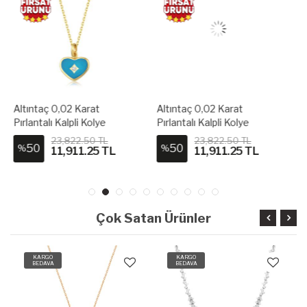
Altıntaç 0,02 Karat
Altıntaç 0,02 Karat
Pırlantalı Kalpli Kolye
Pırlantalı Kalpli Kolye
11445-PKU0027
11444-PKU0026
23,822.50 TL
23,822.50 TL
50
50
%
%
11,911.25 TL
11,911.25 TL
Çok Satan Ürünler
KARGO
KARGO
BEDAVA
BEDAVA