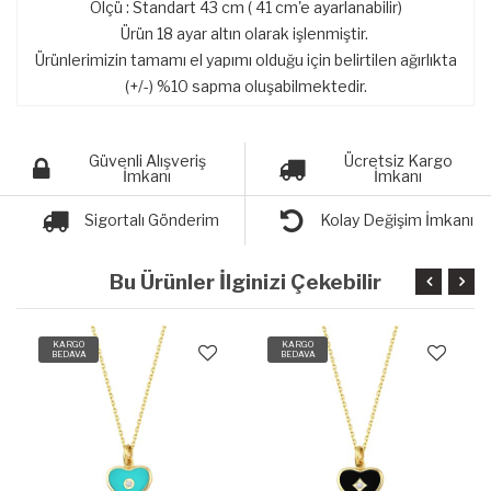
Ölçü : Standart 43 cm ( 41 cm'e ayarlanabilir)
Ürün 18 ayar altın olarak işlenmiştir.
Ürünlerimizin tamamı el yapımı olduğu için belirtilen ağırlıkta
(+/-) %10 sapma oluşabilmektedir.
Güvenli Alışveriş
Ücretsiz Kargo
İmkanı
İmkanı
Sigortalı Gönderim
Kolay Değişim İmkanı
Bu Ürünler İlginizi Çekebilir
KARGO
KARGO
BEDAVA
BEDAVA