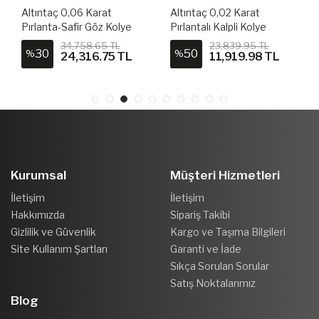
Altıntaç 0,06 Karat
Altıntaç 0,02 Karat
Pırlanta-Safir Göz Kolye
Pırlantalı Kalpli Kolye
11084-PKL0614
11439-PKU0021
34,758.65 TL
23,839.95 TL
30
50
%
%
24,316.75 TL
11,919.98 TL
Kurumsal
Müşteri Hizmetleri
İletişim
İletişim
Hakkımızda
Sipariş Takibi
Gizlilik ve Güvenlik
Kargo ve Taşıma Bilgileri
Site Kullanım Şartları
Garanti ve İade
Sıkça Sorulan Sorular
Satış Noktalarımız
Blog