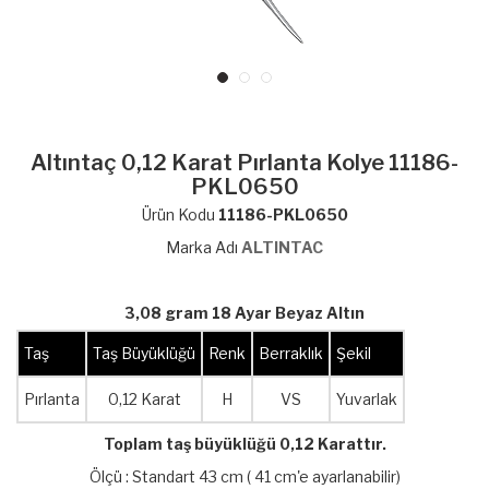
Altıntaç 0,12 Karat Pırlanta Kolye 11186-
PKL0650
Ürün Kodu
11186-PKL0650
Marka Adı
ALTINTAC
3,08 gram 18 Ayar Beyaz Altın
Taş
Taş Büyüklüğü
Renk
Berraklık
Şekil
Pırlanta
0,12 Karat
H
VS
Yuvarlak
Toplam taş büyüklüğü 0,12 Karattır.
Ölçü : Standart 43 cm ( 41 cm'e ayarlanabilir)