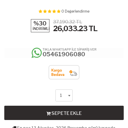
0
Değerlendirme
37,190.32 TL
%30
26,033.23
TL
İNDİRİMLİ
TIKLA WHATSAPP İLE SİPARİŞ VER
05461906080
SEPETE EKLE
En geç 13 Ağustos, 2026 Perşembe günü kargoda.