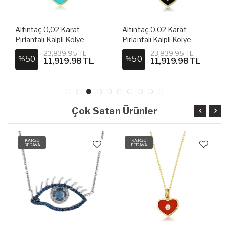
Altıntaç 0,02 Karat
Altıntaç 0,02 Karat
Pırlantalı Kalpli Kolye
Pırlantalı Kalpli Kolye
11443-PKU0025
11442-PKU0024
23,839.95 TL
23,839.95 TL
50
50
%
%
11,919.98 TL
11,919.98 TL
Çok Satan Ürünler
KARGO
KARGO
BEDAVA
BEDAVA