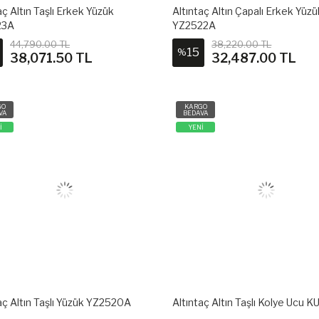
aç Altın Taşlı Erkek Yüzük
Altıntaç Altın Çapalı Erkek Yüzü
23A
YZ2522A
44,790.00 TL
38,220.00 TL
15
%
38,071.50 TL
32,487.00 TL
GO
KARGO
VA
BEDAVA
İ
YENİ
aç Altın Taşlı Yüzük YZ2520A
Altıntaç Altın Taşlı Kolye Ucu 