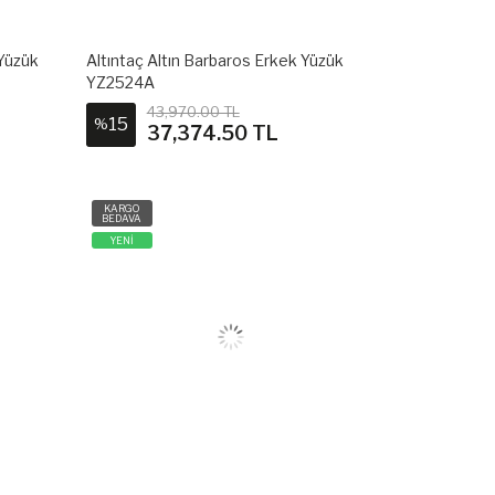
 Yüzük
Altıntaç Altın Barbaros Erkek Yüzük
YZ2524A
43,970.00 TL
15
%
37,374.50 TL
KARGO
BEDAVA
YENİ