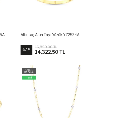
35A
Altıntaç Altın Taşlı Yüzük YZ2534A
16,850.00 TL
15
%
14,322.50 TL
KARGO
BEDAVA
YENİ