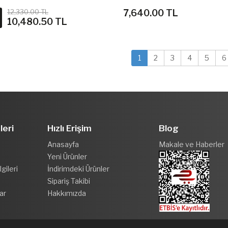
12,330.00 TL
7,640.00 TL
10,480.50 TL
1
2
3
4
5
6
leri
Hızlı Erişim
Blog
Anasayfa
Makale ve Haberler
Yeni Ürünler
gileri
İndirimdeki Ürünler
Sipariş Takibi
ar
Hakkımızda