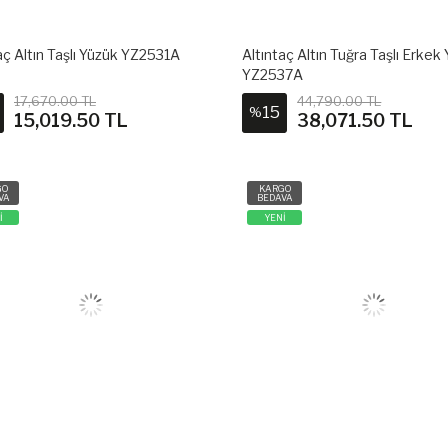
aç Altın Taşlı Yüzük YZ2531A
Altıntaç Altın Tuğra Taşlı Erkek
YZ2537A
17,670.00 TL
44,790.00 TL
15
%
15,019.50 TL
38,071.50 TL
GO
KARGO
VA
BEDAVA
İ
YENİ