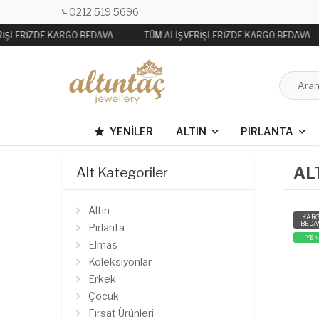
0212 519 5696
İŞLERİZDE KARGO BEDAVA
TÜM ALIŞVERİŞLERİZDE KARGO BEDAVA
YENILER
ALTIN
PIRLANTA
AL
Alt Kategoriler
Altın
KAR
BEDA
Pırlanta
YEN
Elmas
Koleksiyonlar
Erkek
Çocuk
Fırsat Ürünleri