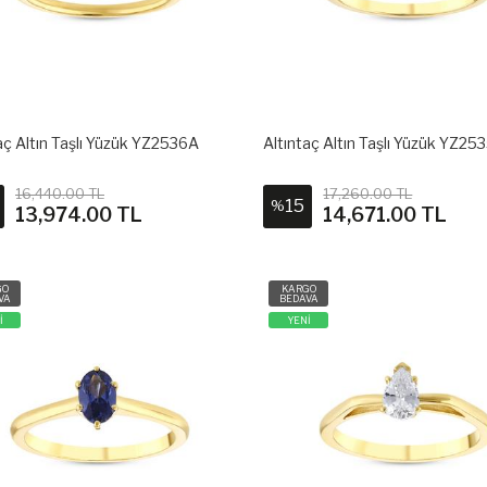
aç Altın Taşlı Yüzük YZ2536A
Altıntaç Altın Taşlı Yüzük YZ25
16,440.00 TL
17,260.00 TL
15
%
13,974.00 TL
14,671.00 TL
GO
KARGO
VA
BEDAVA
İ
YENİ