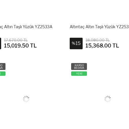
aç Altın Taşlı Yüzük YZ2533A
Altıntaç Altın Taşlı Yüzük YZ25
17,670.00 TL
18,080.00 TL
15
%
15,019.50 TL
15,368.00 TL
GO
KARGO
VA
BEDAVA
İ
YENİ