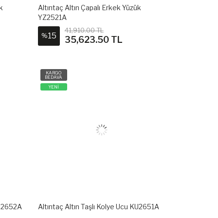
k
Altıntaç Altın Çapalı Erkek Yüzük
YZ2521A
41,910.00 TL
15
%
35,623.50 TL
KARGO
BEDAVA
YENİ
KU2652A
Altıntaç Altın Taşlı Kolye Ucu KU2651A