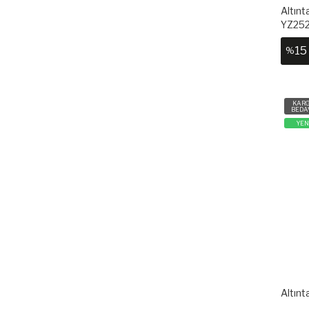
Altınt
YZ25
15
%
KAR
BEDA
YEN
Altınt