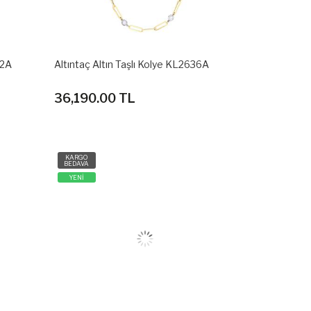
32A
Altıntaç Altın Taşlı Kolye KL2636A
36,190.00 TL
KARGO
BEDAVA
YENİ