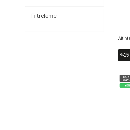
Filtreleme
Altınt
15
%
KAR
BEDA
YEN