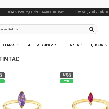
TÜM ALIŞVERİŞLERİZDE KARGO BEDAVA
TÜM ALIŞVERİŞLERİZDE
ELMAS
KOLEKSIYONLAR
ERKEK
ÇOCUK
TINTAC
GO
KARGO
VA
BEDAVA
İ
YENİ