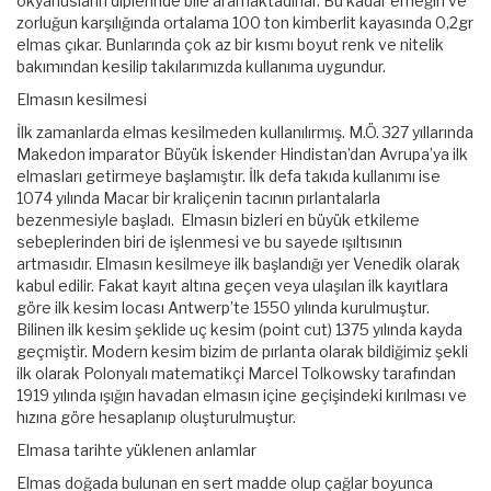
okyanusların diplerinde bile aramaktadırlar. Bu kadar emeğin ve
zorluğun karşılığında ortalama 100 ton kimberlit kayasında 0,2gr
elmas çıkar. Bunlarında çok az bir kısmı boyut renk ve nitelik
bakımından kesilip takılarımızda kullanıma uygundur.
Elmasın kesilmesi
İlk zamanlarda elmas kesilmeden kullanılırmış. M.Ö. 327 yıllarında
Makedon imparator Büyük İskender Hindistan’dan Avrupa’ya ilk
elmasları getirmeye başlamıştır. İlk defa takıda kullanımı ise
1074 yılında Macar bir kraliçenin tacının pırlantalarla
bezenmesiyle başladı. Elmasın bizleri en büyük etkileme
sebeplerinden biri de işlenmesi ve bu sayede ışıltısının
artmasıdır. Elmasın kesilmeye ilk başlandığı yer Venedik olarak
kabul edilir. Fakat kayıt altına geçen veya ulaşılan ilk kayıtlara
göre ilk kesim locası Antwerp’te 1550 yılında kurulmuştur.
Bilinen ilk kesim şeklide uç kesim (point cut) 1375 yılında kayda
geçmiştir. Modern kesim bizim de pırlanta olarak bildiğimiz şekli
ilk olarak Polonyalı matematikçi Marcel Tolkowsky tarafından
1919 yılında ışığın havadan elmasın içine geçişindeki kırılması ve
hızına göre hesaplanıp oluşturulmuştur.
Elmasa tarihte yüklenen anlamlar
Elmas doğada bulunan en sert madde olup çağlar boyunca