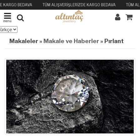
DE KARGO BEDAVA
TÜM ALIŞVERİŞLERİZDE KARGO BEDAVA
TÜM AL
menü
Makaleler »
Makale ve Haberler
» Pırlantanın Tarihi