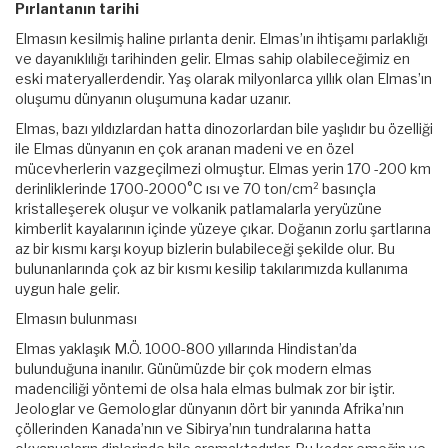
Pırlantanın tarihi
Elmasın kesilmiş haline pırlanta denir. Elmas’ın ihtişamı parlaklığı
ve dayanıklılığı tarihinden gelir. Elmas sahip olabileceğimiz en
eski materyallerdendir. Yaş olarak milyonlarca yıllık olan Elmas’ın
oluşumu dünyanın oluşumuna kadar uzanır.
Elmas, bazı yıldızlardan hatta dinozorlardan bile yaşlıdır bu özelliği
ile Elmas dünyanın en çok aranan madeni ve en özel
mücevherlerin vazgeçilmezi olmuştur. Elmas yerin 170 -200 km
derinliklerinde 1700-2000°C ısı ve 70 ton/cm² basınçla
kristalleşerek oluşur ve volkanik patlamalarla yeryüzüne
kimberlit kayalarının içinde yüzeye çıkar. Doğanın zorlu şartlarına
az bir kısmı karşı koyup bizlerin bulabileceği şekilde olur. Bu
bulunanlarında çok az bir kısmı kesilip takılarımızda kullanıma
uygun hale gelir.
Elmasın bulunması
Elmas yaklaşık M.Ö. 1000-800 yıllarında Hindistan’da
bulunduğuna inanılır. Günümüzde bir çok modern elmas
madenciliği yöntemi de olsa hala elmas bulmak zor bir iştir.
Jeologlar ve Gemologlar dünyanın dört bir yanında Afrika’nın
çöllerinden Kanada’nın ve Sibirya’nın tundralarına hatta