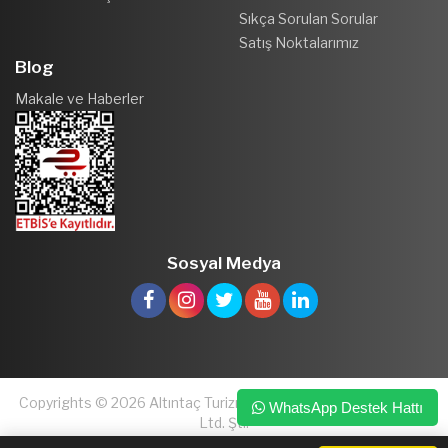
Sıkça Sorulan Sorular
Satış Noktalarımız
Blog
Makale ve Haberler
Sosyal Medya
Copyrights © 2026 Altıntaç Turizm ve Kuyumculuk San. ve Tic.
WhatsApp Destek Hattı
Ltd. Şti.