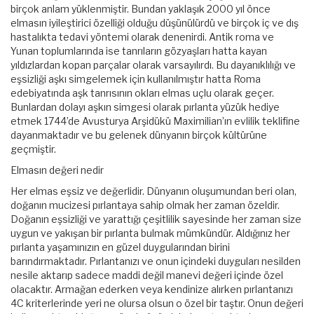
birçok anlam yüklenmiştir. Bundan yaklaşık 2000 yıl önce
elmasın iyileştirici özelliği olduğu düşünülürdü ve birçok iç ve dış
hastalıkta tedavi yöntemi olarak denenirdi. Antik roma ve
Yunan toplumlarında ise tanrıların gözyaşları hatta kayan
yıldızlardan kopan parçalar olarak varsayılırdı. Bu dayanıklılığı ve
eşsizliği aşkı simgelemek için kullanılmıştır hatta Roma
edebiyatında aşk tanrısının okları elmas uçlu olarak geçer.
Bunlardan dolayı aşkın simgesi olarak pırlanta yüzük hediye
etmek 1744’de Avusturya Arşidükü Maximilian’ın evlilik teklifine
dayanmaktadır ve bu gelenek dünyanın birçok kültürüne
geçmiştir.
Elmasın değeri nedir
Her elmas eşsiz ve değerlidir. Dünyanın oluşumundan beri olan,
doğanın mucizesi pırlantaya sahip olmak her zaman özeldir.
Doğanın eşsizliği ve yarattığı çeşitlilik sayesinde her zaman size
uygun ve yakışan bir pırlanta bulmak mümkündür. Aldığınız her
pırlanta yaşamınızın en güzel duygularından birini
barındırmaktadır. Pırlantanızı ve onun içindeki duyguları nesilden
nesile aktarıp sadece maddi değil manevi değeri içinde özel
olacaktır. Armağan ederken veya kendinize alırken pırlantanızı
4C kriterlerinde yeri ne olursa olsun o özel bir taştır. Onun değeri