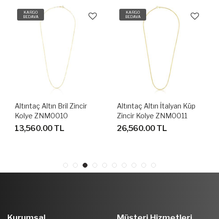
KARGO
KARGO
BEDAVA
BEDAVA
 Zincir
Altıntaç Altın İtalyan Küp
Altıntaç Altın Burma 
Zincir Kolye ZNM0011
KL2542A
26,560.00 TL
87,480.00 TL
Kurumsal
Müşteri Hizmetleri