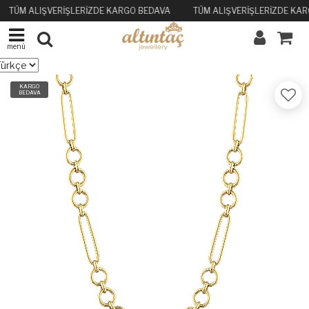
TÜM ALIŞVERİŞLERİZDE KARGO BEDAVA
TÜM ALIŞVERİŞLERİZDE KA
menü
KARGO
BEDAVA