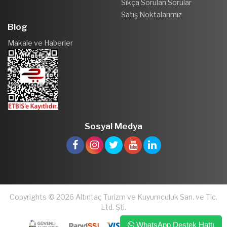
Sıkça Sorulan Sorular
Satış Noktalarımız
Blog
Makale ve Haberler
Sosyal Medya
Copyrights © 2026 Altıntaç Turizm ve Kuyumculuk San. ve Tic.
Ltd. Şti.
WhatsApp Destek Hattı