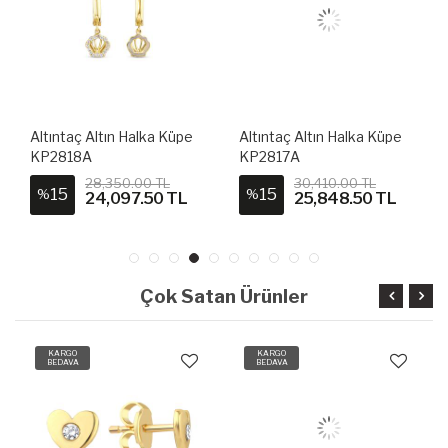
Altıntaç Altın Halka Küpe
Altıntaç Altın Halka Küpe
KP2818A
KP2817A
28,350.00 TL
30,410.00 TL
15
15
%
%
24,097.50 TL
25,848.50 TL
Çok Satan Ürünler
KARGO
KARGO
BEDAVA
BEDAVA