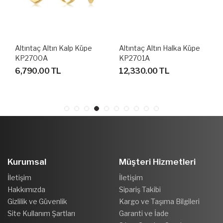
Altıntaç Altın Kalp Küpe
Altıntaç Altın Halka Küpe
KP2700A
KP2701A
6,790.00 TL
12,330.00 TL
Kurumsal
Müşteri Hizmetleri
İletişim
İletişim
Hakkımızda
Sipariş Takibi
Gizlilik ve Güvenlik
Kargo ve Taşıma Bilgileri
Site Kullanım Şartları
Garanti ve İade