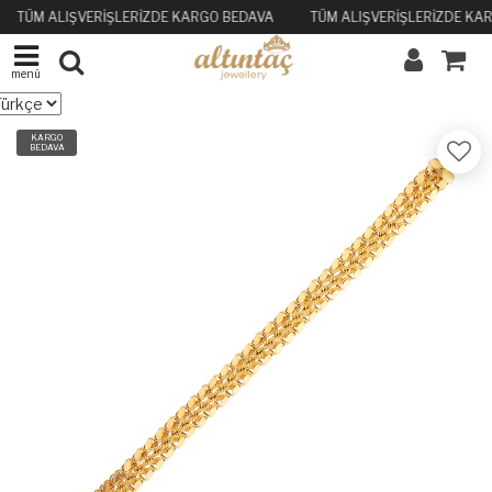
TÜM ALIŞVERİŞLERİZDE KARGO BEDAVA
TÜM ALIŞVERİŞLERİZDE KA
menü
KARGO
BEDAVA