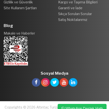
Gizlilik ve Güvenlik
Kargo ve Taşıma Bilgileri
Site Kullanım Şartları
Garanti ve İade
Sıkça Sorulan Sorular
Satış Noktalarımız
Blog
Makale ve Haberler
Sosyal Medya
Copyrights © 2026 Altıntaç Turizm ve Kuyumculuk San. ve Tic.
WhatsApp Destek Hattı