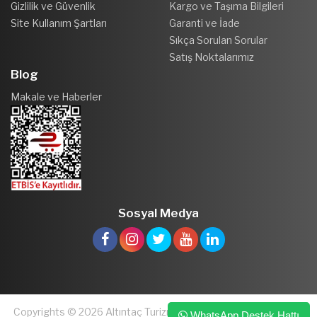
Gizlilik ve Güvenlik
Kargo ve Taşıma Bilgileri
Site Kullanım Şartları
Garanti ve İade
Sıkça Sorulan Sorular
Satış Noktalarımız
Blog
Makale ve Haberler
Sosyal Medya
Copyrights © 2026 Altıntaç Turizm ve Kuyumculuk San. ve Tic.
WhatsApp Destek Hattı