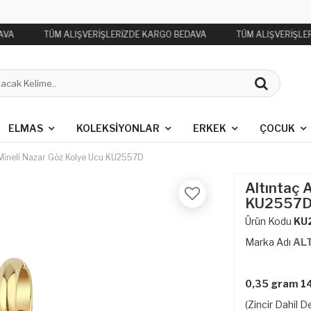
AVA
TÜM ALIŞVERİŞLERİZDE KARGO BEDAVA
TÜM ALIŞVERİŞLE
ELMAS
KOLEKSIYONLAR
ERKEK
ÇOCUK
 Mineli Nazar Göz Kolye Ucu KU2557D
Altıntaç 
KU2557
Ürün Kodu
KU
Marka Adı
AL
0,35 gram 14
(Zincir Dahil De