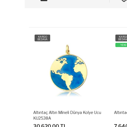
KARGO
KARG
BEDAVA
BEDAV
YENİ
YENİ
ya Kolye Ucu
Altıntaç Altın Taşlı Kolye Ucu KU2652A
Altınta
7,640.00 TL
6,79