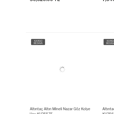
KARGO
KARG
BEDAVA
BEDAV
r Göz Kolye
Altıntaç Altın Deniz Çapası Kolye Ucu
Altınta
KU2563A
KU25