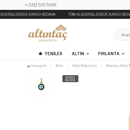
0212 519 5696
IŞVERİŞLERİZDE KARGO BEDAVA
TÜM ALIŞVERİŞLERİZDE KARGO BED
YENILER
ALTIN
PIRLANTA
Anasayfa
Altın
Altın Kolye Ucu
Altıntaç Altın
KARGO
BEDAVA