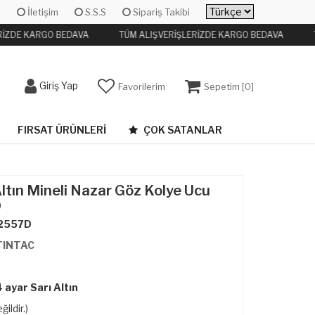
İletişim
S.S.S
Sipariş Takibi
RİZDE KARGO BEDAVA
TÜM ALIŞVERİŞLERİZDE KARGO BEDAVA
Giriş Yap
Favorilerim
Sepetim [
0
]
FIRSAT ÜRÜNLERI
ÇOK SATANLAR
Altın Mineli Nazar Göz Kolye Ucu
D
2557D
TINTAC
 ayar Sarı Altın
ğildir.)