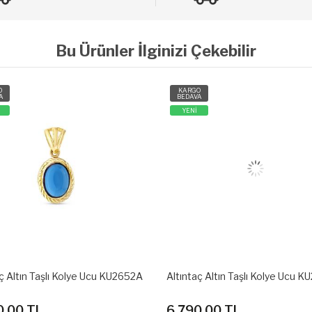
Bu Ürünler İlginizi Çekebilir
O
KARGO
A
BEDAVA
YENİ
ç Altın Taşlı Kolye Ucu KU2651A
Altıntaç Altın Taşlı Kolye Ucu 
0.00 TL
5,090.00 TL