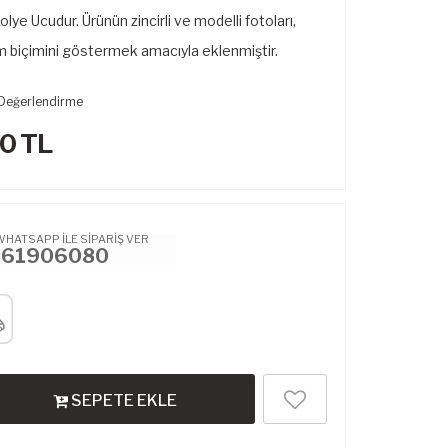
ye Ucudur. Ürünün zincirli ve modelli fotoları,
m biçimini göstermek amacıyla eklenmiştir.
Değerlendirme
00
TL
WHATSAPP İLE SİPARİŞ VER
461906080
SEPETE EKLE