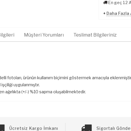
En geç 12 
+
Daha Fazla 
lgileri
Müşteri Yorumları
Teslimat Bilgileriniz
elli fotoları, ürünün kullanım biçimini göstermek amacıyla eklenmiştir
işçiliği uygulanmıştır.
len ağırlıkta (+/-) %10 sapma oluşabilmektedir.
Ücretsiz Kargo İmkanı
Sigortalı Gönde