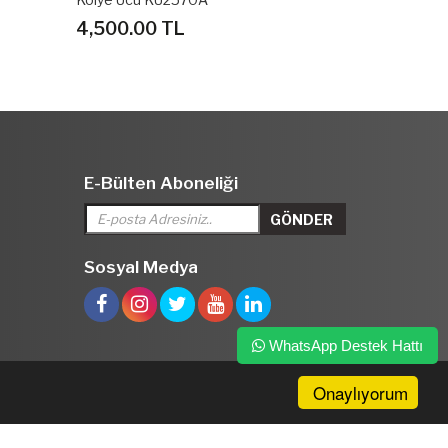
5,090.00 TL
30,620.0
E-Bülten Aboneliği
Sosyal Medya
WhatsApp Destek Hattı
Onaylıyorum