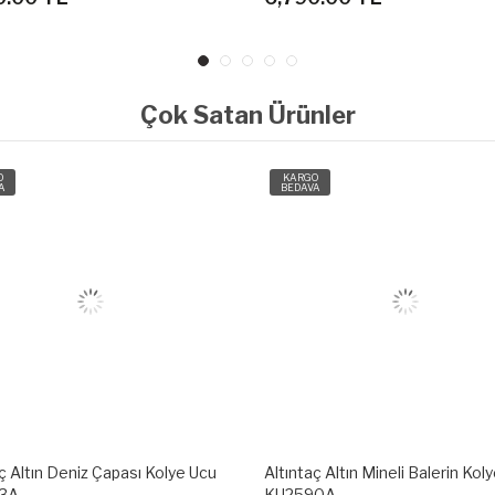
Çok Satan Ürünler
O
KARGO
A
BEDAVA
ç Altın Mineli Balerin Kolye Ucu
Altıntaç Altın Mineli Davud'un Yıl
90A
Kolye Ucu KU2570A