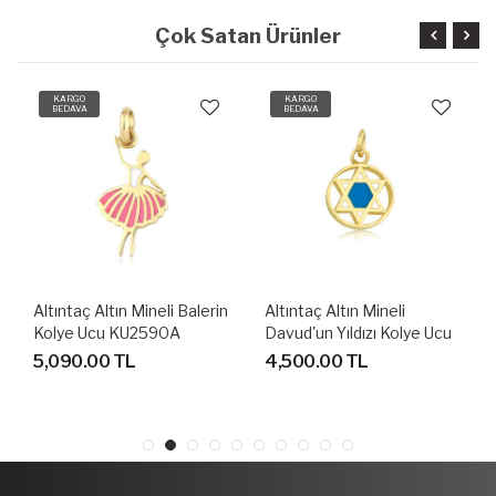
Çok Satan Ürünler
KARGO
KARGO
BEDAVA
BEDAVA
Altıntaç Altın Mineli Balerin
Altıntaç Altın Mineli
Kolye Ucu KU2590A
Davud'un Yıldızı Kolye Ucu
KU2570A
5,090.00 TL
4,500.00 TL