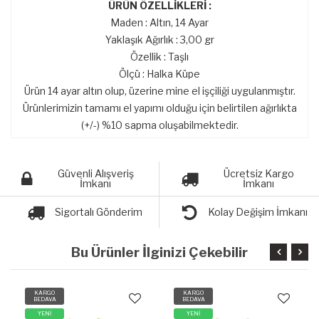
ÜRÜN ÖZELLİKLERİ :
Maden : Altın, 14 Ayar
Yaklaşık Ağırlık : 3,00 gr
Özellik : Taşlı
Ölçü : Halka Küpe
Ürün 14 ayar altın olup, üzerine mine el işçiliği uygulanmıştır.
Ürünlerimizin tamamı el yapımı olduğu için belirtilen ağırlıkta
(+/-) %10 sapma oluşabilmektedir.
Güvenli Alışveriş
Ücretsiz Kargo
İmkanı
İmkanı
Sigortalı Gönderim
Kolay Değişim İmkanı
Bu Ürünler İlginizi Çekebilir
KARGO
KARGO
BEDAVA
BEDAVA
YENİ
YENİ