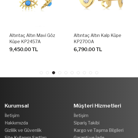
Altıntaç Altın Mavi Göz
Altıntaç Altın Kalp Küpe
Küpe KP2457A
KP2700A
9,450.00 TL
6,790.00 TL
Kurumsal
Müşteri Hizmetleri
İletişim
İletişim
Hakkımızda
Sipariş Takibi
Gizlilik ve Güvenlik
Kargo ve Taşıma Bilgileri
Site Kullanım Şartları
Garanti ve İade