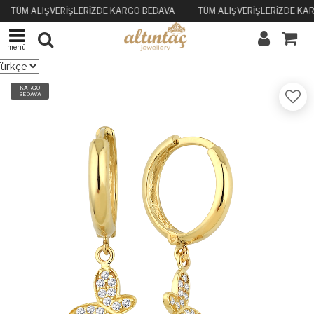
TÜM ALIŞVERİŞLERİZDE KARGO BEDAVA
TÜM ALIŞVERİŞLERİZDE KA
menü
KARGO
BEDAVA