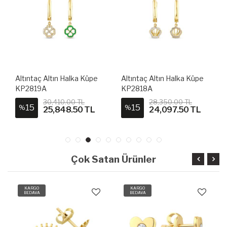
Altıntaç Altın Halka Küpe
Altıntaç Altın Halka Küpe
KP2819A
KP2818A
30,410.00 TL
28,350.00 TL
15
15
%
%
25,848.50 TL
24,097.50 TL
Çok Satan Ürünler
KARGO
KARGO
BEDAVA
BEDAVA