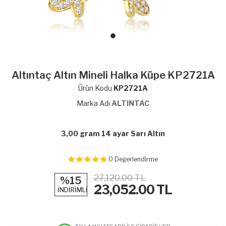
Altıntaç Altın Mineli Halka Küpe KP2721A
Ürün Kodu
KP2721A
Marka Adı
ALTINTAC
3,00 gram 14 ayar Sarı Altın
0
Değerlendirme
27,120.00 TL
%15
23,052.00
TL
İNDİRİMLİ