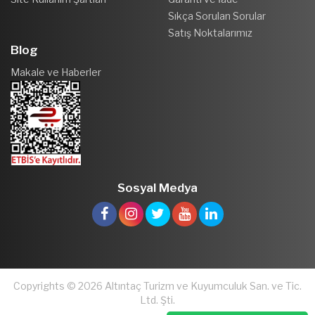
Sıkça Sorulan Sorular
Satış Noktalarımız
Blog
Makale ve Haberler
Sosyal Medya
Copyrights © 2026 Altıntaç Turizm ve Kuyumculuk San. ve Tic.
Ltd. Şti.