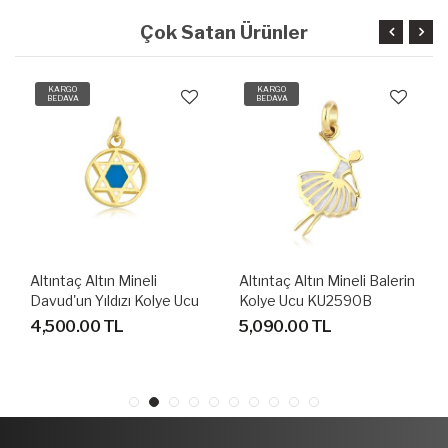
Çok Satan Ürünler
KARGO
KARGO
BEDAVA
BEDAVA
Altıntaç Altın Mineli
Altıntaç Altın Mineli Balerin
Davud'un Yıldızı Kolye Ucu
Kolye Ucu KU2590B
KU2570A
4,500.00 TL
5,090.00 TL