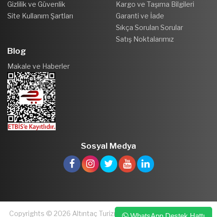
Gizlilik ve Güvenlik
Kargo ve Taşıma Bilgileri
Site Kullanım Şartları
Garanti ve İade
Sıkça Sorulan Sorular
Satış Noktalarımız
Blog
Makale ve Haberler
Sosyal Medya
Copyrights © 2026 Altıntaç Turizm ve Kuyumculuk San. ve Tic.
WhatsApp Destek Hattı