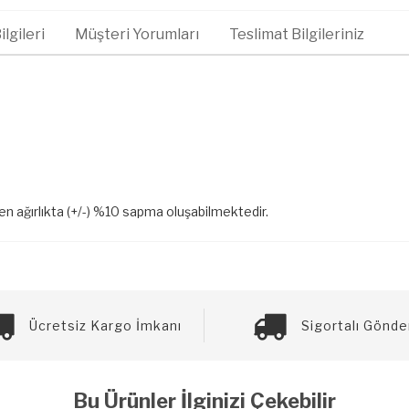
lgileri
Müşteri Yorumları
Teslimat Bilgileriniz
len ağırlıkta (+/-) %10 sapma oluşabilmektedir.
Ücretsiz Kargo İmkanı
Sigortalı Gönde
Bu Ürünler İlginizi Çekebilir