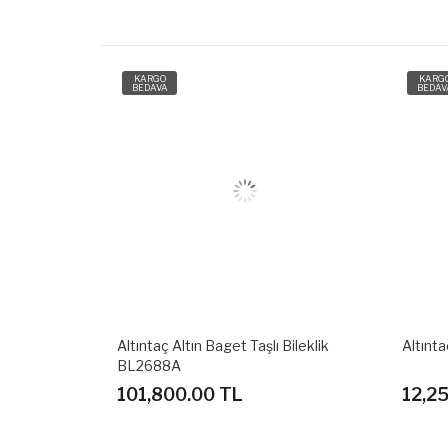
KARGO
KARG
BEDAVA
BEDAV
Bileklik
Altıntaç Altın Baget Taşlı Bileklik
Altınta
BL2688A
101,800.00 TL
12,2