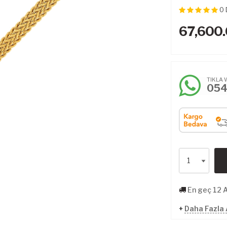
0
67,600
TIKLA 
05
En geç 12 
+
Daha Fazla A