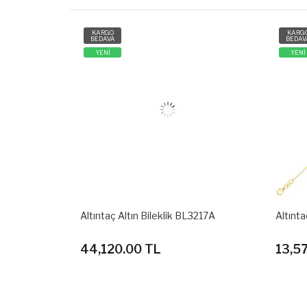
KARGO
KARG
BEDAVA
BEDAV
YENİ
YENİ
3223A
Altıntaç Altın Bileklik BL3217A
Altınta
44,120.00 TL
13,5