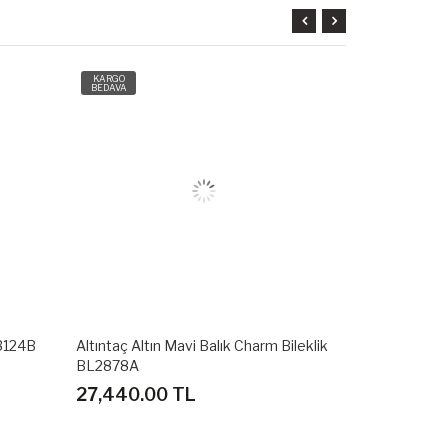
KARGO
KARGO
BEDAVA
BEDAVA
L3124B
Altıntaç Altın Mavi Balık Charm Bileklik
Altıntaç Alt
BL2878A
Bileklik BL2
27,440.00 TL
41,350.0