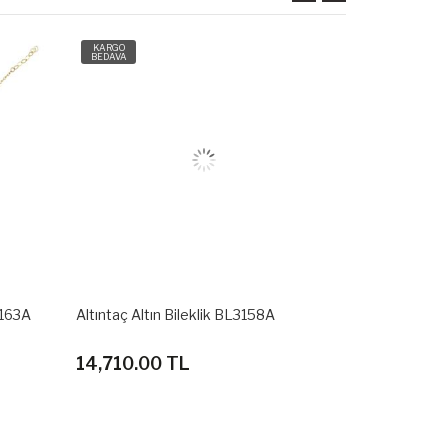
KARGO
KARGO
BEDAVA
BEDAVA
3163A
Altıntaç Altın Bileklik BL3158A
Altıntaç Altı
14,710.00 TL
30,220.0