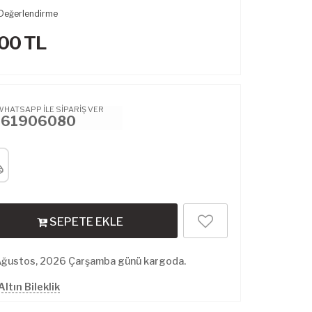
Değerlendirme
.00
TL
WHATSAPP İLE SİPARİŞ VER
461906080
SEPETE EKLE
Ağustos, 2026 Çarşamba günü kargoda.
ltın Bileklik