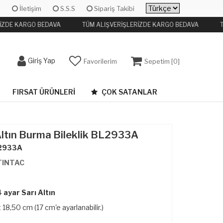
İletişim
S.S.S
Sipariş Takibi
İZDE KARGO BEDAVA
TÜM ALIŞVERİŞLERİZDE KARGO BEDAVA
T
Giriş Yap
Favorilerim
Sepetim [
0
]
FIRSAT ÜRÜNLERI
ÇOK SATANLAR
Altın Burma Bileklik BL2933A
2933A
TINTAC
 ayar Sarı Altın
 18,50 cm (17 cm'e ayarlanabilir.)