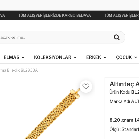
VA
TÜM ALIŞVERİŞLERİZDE KARGO BEDAVA
TÜM ALIŞVERİŞLER
ELMAS
KOLEKSIYONLAR
ERKEK
ÇOCUK
urma Bileklik BL2933A
Altıntaç 
Ürün Kodu
BL
Marka Adı
AL
8,20 gram 14
Ölçü : Standart