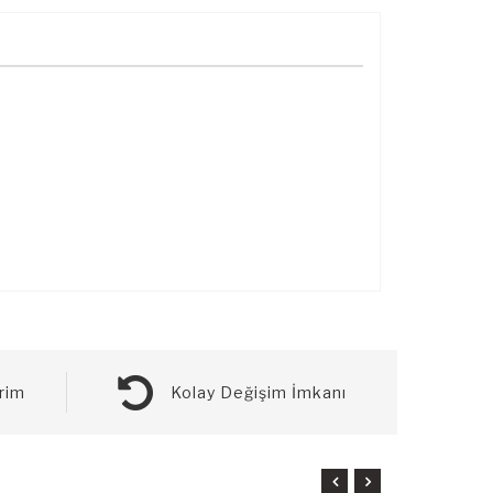
rim
Kolay Değişim İmkanı