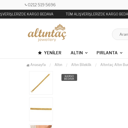
0212 519 5696
ŞVERİŞLERİZDE KARGO BEDAVA
TÜM ALIŞVERİŞLERİZDE KARGO BEDA
YENILER
ALTIN
PIRLANTA
Anasayfa
Altın
Altın Bileklik
Altıntaç Altın B
KARGO
BEDAVA