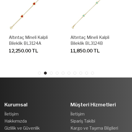
lpli
Altıntaç Mineli Kalpli
Altıntaç Altın Mavi Bal
Bileklik BL3124B
Charm Bileklik BL28
11,850.00 TL
27,440.00 TL
Kurumsal
Müşteri Hizmetleri
İletişim
İletişim
Hakkımızda
Sipariş Takibi
Gizlilik ve Güvenlik
Kargo ve Taşıma Bilgileri