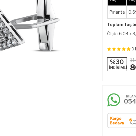
Pırlanta
0,6
Toplam taş b
Ölçü : 6,04 x 
0
11
%30
8
İNDİRİMLİ
TIKLA 
05