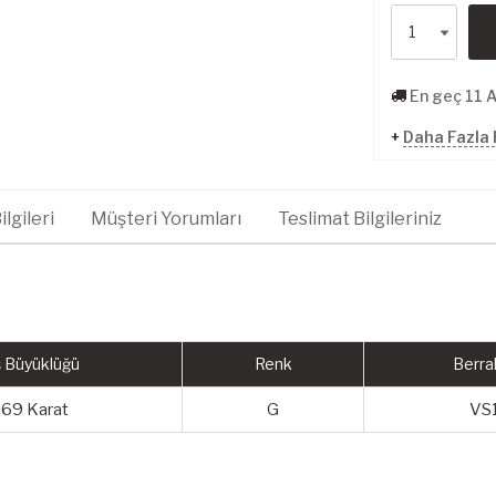
En geç 11 
+
Daha Fazla 
lgileri
Müşteri Yorumları
Teslimat Bilgileriniz
 Büyüklüğü
Renk
Berrak
,69 Karat
G
VS