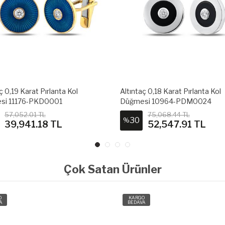
ç 0,19 Karat Pırlanta Kol
Altıntaç 0,18 Karat Pırlanta Kol
si 11176-PKD0001
Düğmesi 10964-PDM0024
57,052.01 TL
75,068.44 TL
30
%
39,941.18 TL
52,547.91 TL
Çok Satan Ürünler
O
KARGO
A
BEDAVA