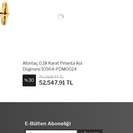
Altıntaç 0,18 Karat Pırlanta Kol
Altıntaç 0,19
Düğmesi 10964-PDM0024
Düğmesi 11
75,068.44 TL
57,0
30
30
%
%
52,547.91 TL
39,
E-Bülten Aboneliği