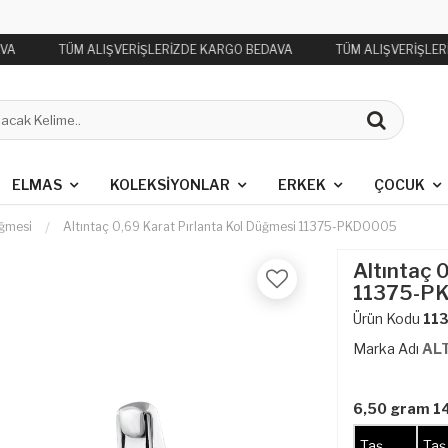
VA
TÜM ALIŞVERİŞLERİZDE KARGO BEDAVA
TÜM ALIŞVERİŞLER
ELMAS
KOLEKSIYONLAR
ERKEK
ÇOCUK
üğmesi
Altıntaç 0,69 Karat Pırlanta Kol Düğmesi 11375-PKD0005
Altıntaç 
11375-P
Ürün Kodu
11
Marka Adı
AL
6,50 gram 14
Taş
Taş