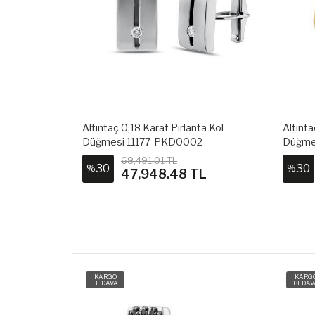
ta Kol
Altıntaç 0,18 Karat Pırlanta Kol
Altınta
4
Düğmesi 11177-PKD0002
Düğme
68,491.01 TL
30
30
%
%
L
47,948.48 TL
KARGO
KARG
BEDAVA
BEDAV