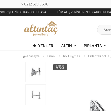
0212 519 5696
ŞVERİŞLERİZDE KARGO BEDAVA
TÜM ALIŞVERİŞLERİZDE KARGO BEDA
YENILER
ALTIN
PIRLANTA
Anasayfa
Erkek
Kol Düğmesi
Pırlantalı Kol D
KARGO
BEDAVA