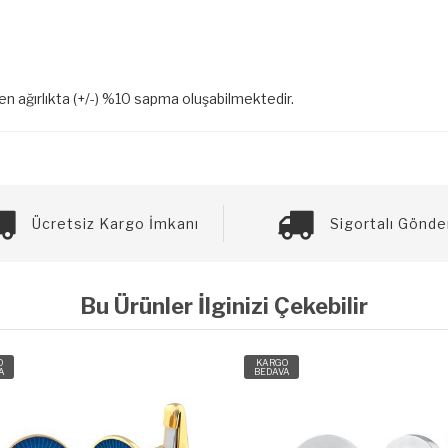
len ağırlıkta (+/-) %10 sapma oluşabilmektedir.
Ücretsiz Kargo İmkanı
Sigortalı Gönde
Bu Ürünler İlginizi Çekebilir
O
KARGO
A
BEDAVA