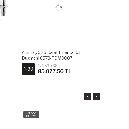
Altıntaç 0,25 Karat Pırlanta Kol
Altıntaç 0,45
Düğmesi 8578-PDM0007
Düğmesi 11
121,539.38 TL
120,
30
30
%
%
85,077.56 TL
84,
KARGO
KARGO
BEDAVA
BEDAVA