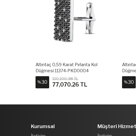
ta Kol
Altıntaç 0,59 Karat Pırlanta Kol
Altınta
3
Düğmesi 11374-PKD0004
Düğme
110,100.38 TL
30
30
%
%
L
77,070.26 TL
Kurumsal
Müşteri Hizmet
İletişim
İletişim