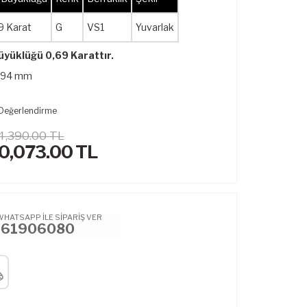
9 Karat
G
VS1
Yuvarlak
üyüklüğü 0,69 Karattır.
3,94 mm
Değerlendirme
4,390.00 TL
0,073.00
TL
WHATSAPP İLE SİPARİŞ VER
461906080