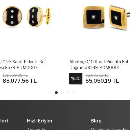
ç 0,25 Karat Pırlanta Kol
Altıntaç 0,10 Karat Pırlanta Kol
si 8578-PDM0007
Düğmesi 9249-PDM0001
121,539.38 TL
78,643.13 TL
30
%
85,077.56 TL
55,050.19 TL
leri
Hızlı Erişim
Blog
Anasayfa
Makale ve Haberler