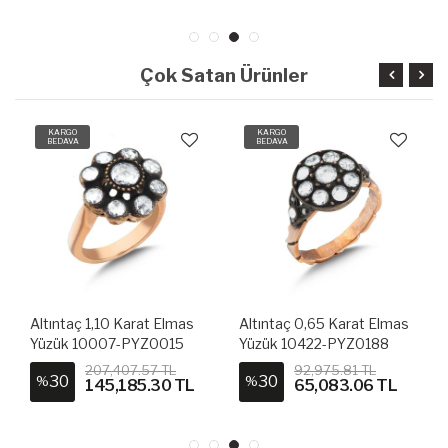
Çok Satan Ürünler
KARGO
KARGO
BEDAVA
BEDAVA
Altıntaç 1,10 Karat Elmas
Altıntaç 0,65 Karat Elmas
Yüzük 10007-PYZ0015
Yüzük 10422-PYZ0188
207,407.57 TL
92,975.81 TL
30
30
%
%
145,185.30 TL
65,083.06 TL