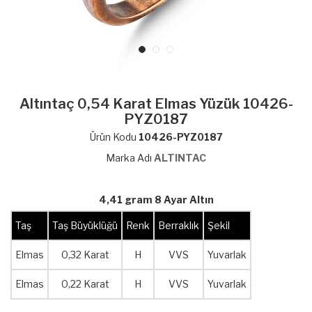
Altıntaç 0,54 Karat Elmas Yüzük 10426-
PYZ0187
Ürün Kodu
10426-PYZ0187
Marka Adı
ALTINTAC
4,41 gram 8 Ayar Altın
Taş
Taş Büyüklüğü
Renk
Berraklık
Şekil
Elmas
0,32 Karat
H
VVS
Yuvarlak
Elmas
0,22 Karat
H
VVS
Yuvarlak