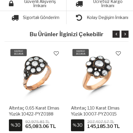
Güvenli Alışveriş
Ücretsiz Kargo
İmkanı
İmkanı
Sigortalı Gönderim
Kolay Değişim İmkanı
Bu Ürünler İlginizi Çekebilir
KARGO
KARGO
BEDAVA
BEDAVA
Altıntaç 0,65 Karat Elmas
Altıntaç 1,10 Karat Elmas
Yüzük 10422-PYZ0188
Yüzük 10007-PYZ0015
92,975.81 TL
207,407.57 TL
30
30
%
%
65,083.06 TL
145,185.30 TL