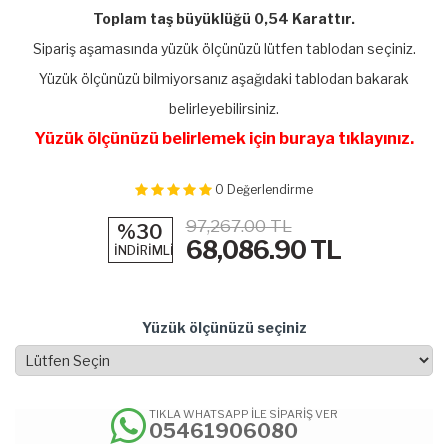
Toplam taş büyüklüğü 0,54 Karattır.
Sipariş aşamasında yüzük ölçünüzü lütfen tablodan seçiniz.
Yüzük ölçünüzü bilmiyorsanız aşağıdaki tablodan bakarak
belirleyebilirsiniz.
Yüzük ölçünüzü belirlemek için buraya tıklayınız.
0
Değerlendirme
97,267.00 TL
%30
68,086.90
TL
İNDİRİMLİ
Yüzük ölçünüzü seçiniz
TIKLA WHATSAPP İLE SİPARİŞ VER
05461906080