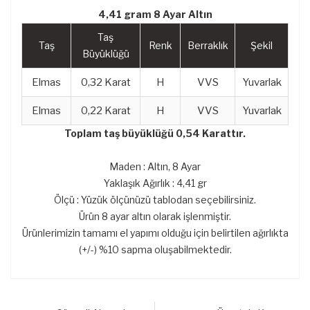
4,41 gram 8 Ayar Altın
Taş
Taş
Renk
Berraklık
Şekil
Büyüklüğü
Elmas
0,32 Karat
H
VVS
Yuvarlak
Elmas
0,22 Karat
H
VVS
Yuvarlak
Toplam taş büyüklüğü 0,54 Karattır.
Maden : Altın, 8 Ayar
Yaklaşık Ağırlık : 4,41 gr
Ölçü : Yüzük ölçünüzü tablodan seçebilirsiniz.
Ürün 8 ayar altın olarak işlenmiştir.
Ürünlerimizin tamamı el yapımı olduğu için belirtilen ağırlıkta
(+/-) %10 sapma oluşabilmektedir.