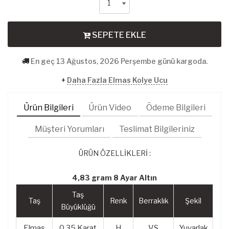
SEPETE EKLE
En geç 13 Ağustos, 2026 Perşembe günü kargoda.
+
Daha Fazla Elmas Kolye Ucu
Ürün Bilgileri
Ürün Video
Ödeme Bilgileri
Müşteri Yorumları
Teslimat Bilgileriniz
ÜRÜN ÖZELLİKLERİ :
4,83 gram 8 Ayar Altın
Taş
Taş
Renk
Berraklık
Şekil
Büyüklüğü
Elmas
0,35 Karat
H
VS
Yuvarlak