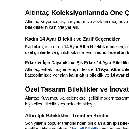
Altıntaç Koleksiyonlarında Öne Çı
Altıntaç Kuyumculuk, her yaştan ve zevkten müşteriye h
bileklikler
in kalbinde yer alır.
Kadın 14 Ayar Bileklik ve Zarif Seçenekler
Kadınlar için üretilen 
14 Ayar Altın Bileklik
 modelleri, ge
özel günlerde ve günlük şıklıkta tercih edilir. 
İnce altın b
Erkekler İçin Dayanıklı ve Şık Erkek 14 Ayar Bileklikl
Altıntaç, erkek müşteriler için de özel 
14 Ayar Altın Bile
kategorimizde yer alan 
kalın altın bileklik
 ve 
14 ayar zi
Özel Tasarım Bileklikler ve İnovat
Altıntaç Kuyumculuk, geleneksel işçiliği modern tasar
kişiselleştirilebilir seçeneklerle birleşir.
Altın İpli Bileklikler: Trend ve Konfor
Son yılların popüler trendlerinden biri olan 
altın ipli bile
nesillere hitap ederken,
Altın İpli Bileklik
 sayfamızda fark