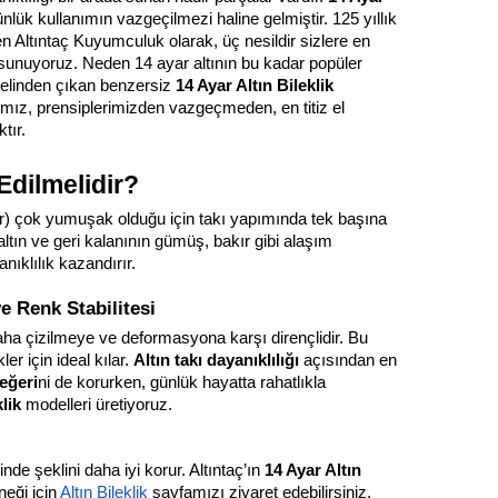
lük kullanımın vazgeçilmezi haline gelmiştir. 125 yıllık 
n Altıntaç Kuyumculuk olarak, üç nesildir sizlere en 
 sunuyoruz. Neden 14 ayar altının bu kadar popüler 
 elinden çıkan benzersiz 
14 Ayar Altın Bileklik
ız, prensiplerimizden vazgeçmeden, en titiz el 
tır.
Edilmelidir?
 ayar) çok yumuşak olduğu için takı yapımında tek başına 
ltın ve geri kalanının gümüş, bakır gibi alaşım 
nıklılık kazandırır.
ve Renk Stabilitesi
aha çizilmeye ve deformasyona karşı dirençlidir. Bu 
er için ideal kılar. 
Altın takı dayanıklılığı
 açısından en 
değeri
ni de korurken, günlük hayatta rahatlıkla 
klik
 modelleri üretiyoruz.
de şeklini daha iyi korur. Altıntaç’ın 
14 Ayar Altın 
neği için
Altın Bileklik
 sayfamızı ziyaret edebilirsiniz.