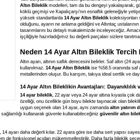
Altın Bileklik
 modelleri, tam da bu dengeyi yakalayarak, gün
köklü geçmişi ve Kapalıçarşı’nın esnaflık geleneğiyle yetişe
yüksek standartlarda 
14 Ayar Altın Bileklik
 koleksiyonları
olduğunu, ayarın ne anlama geldiğini ve Altıntaç ustalarının
tasarımlarını bu detaylı makalemizde inceleyeceğiz. Amacım
işçiliğiyle hazırladığımız bu değerli parçaları sizlere tanıtmak
Neden 14 Ayar Altın Bileklik Tercih 
Altın ayarı, altının saflık derecesini belirler. Saf altın (24
kullanılmaz. 
14 Ayar Altın Bileklik
 ise %58.5 oranında saf a
metallerinden oluşur. Bu karışım, takıya ideal sertlik ve daya
14 Ayar Altın Bileklikin Avantajları: Dayanıklılık 
14 ayar bileklik
, 22 ayar veya 24 ayar altına kıyasla çok d
özelliği, onu özellikle gün boyu bilekte taşınacak olan bileklikl
uygun seçenek olan 14 ayar, aynı zamanda 
altın yatırım 
ığı sağlamlığı kullanarak güvenle kullanabileceğiniz 
güvenilir altın bile
 14 ayarı daha değerli kılar. 22 ayara göre ise daha sert yapısı sayesin
hem de fonksiyonel açıdan mükemmelleştirilir. Daha fazla bileklik seçe