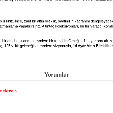
bilirsiniz. İnce, zarif bir altın bileklik, saatinizin kadranını dengeleyec
r katmanlama yapabilirsiniz. Altıntaç koleksiyonları, bu tür yaratıcı ko
leri bir arada kullanmak modern bir trenddir. Örneğin, 14 ayar sarı 
altın
taç, 125 yıllık geleneği ve modern vizyonuyla, 
14 Ayar Altın Bileklik
 k
Yorumlar
mektedir.