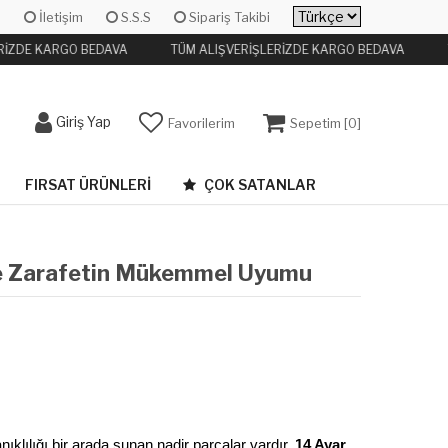
İletişim
S.S.S
Sipariş Takibi
RİZDE KARGO BEDAVA
TÜM ALIŞVERİŞLERİZDE KARGO BEDAVA
Giriş Yap
Favorilerim
Sepetim [
0
]
FIRSAT ÜRÜNLERI
ÇOK SATANLAR
n ve Zarafetin Mükemmel Uyumu
lılığı bir arada sunan nadir parçalar vardır. 
14 Ayar 