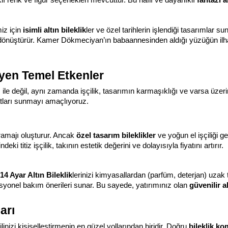
iz için 
isimli altın bileklik
ler ve özel tarihlerin işlendiği tasarımlar su
önüştürür. Kamer Dökmeciyan’ın babaannesinden aldığı yüzüğün ilhamıyl
leyen Temel Etkenler
ı ile değil, aynı zamanda işçilik, tasarımın karmaşıklığı ve varsa üzerinde
yatları sunmayı amaçlıyoruz.
gramajı oluşturur. Ancak 
özel tasarım bileklikler
 ve yoğun el işçiliği ge
ndeki titiz işçilik, takının estetik değerini ve dolayısıyla fiyatını artırır.
14 Ayar Altın Bileklik
lerinizi kimyasallardan (parfüm, deterjan) uzak tu
fesyonel bakım önerileri sunar. Bu sayede, yatırımınız olan 
güvenilir al
arı
linizi kişiselleştirmenin en güzel yollarından biridir. Doğru 
bileklik ko