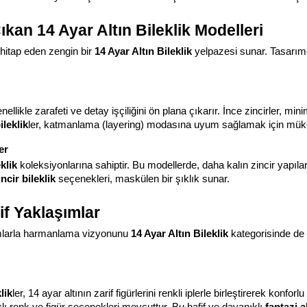
kan 14 Ayar Altın Bileklik Modelleri
itap eden zengin bir 
14 Ayar Altın Bileklik
 yelpazesi sunar. Tasarımc
nellikle zarafeti ve detay işçiliğini ön plana çıkarır. İnce zincirler, minim
ileklik
ler, katmanlama (layering) modasına uyum sağlamak için mük
er
klik
 koleksiyonlarına sahiptir. Bu modellerde, daha kalın zincir yapılar
ncir bileklik
 seçenekleri, maskülen bir şıklık sunar.
if Yaklaşımlar
ımlarla harmanlama vizyonunu 
14 Ayar Altın Bileklik
 kategorisinde de 
klik
ler, 14 ayar altının zarif figürlerini renkli iplerle birleştirerek konfo
lı renk ve figür seçenekleri mevcuttur. Bu hafif ve dayanıklı 
fantazi al