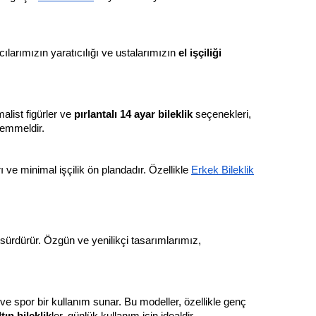
ılarımızın yaratıcılığı ve ustalarımızın 
el işçiliği 
alist figürler ve 
pırlantalı 14 ayar bileklik
 seçenekleri, 
emmeldir.
ı ve minimal işçilik ön plandadır. Özellikle
Erkek Bileklik
sürdürür. Özgün ve yenilikçi tasarımlarımız, 
rlu ve spor bir kullanım sunar. Bu modeller, özellikle genç 
tın bileklik
ler, günlük kullanım için idealdir.