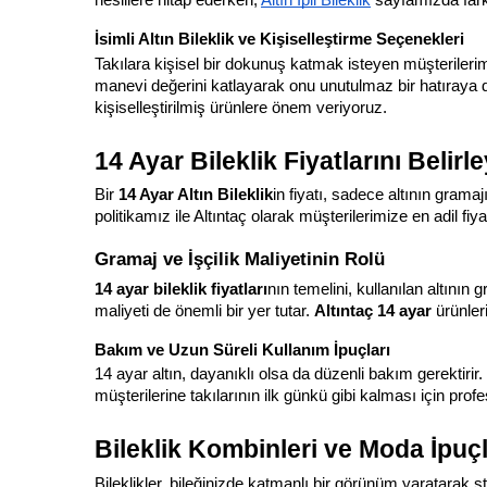
İsimli Altın Bileklik ve Kişiselleştirme Seçenekleri
Takılara kişisel bir dokunuş katmak isteyen müşterilerim
manevi değerini katlayarak onu unutulmaz bir hatıraya d
kişiselleştirilmiş ürünlere önem veriyoruz.
14 Ayar Bileklik Fiyatlarını Belir
Bir 
14 Ayar Altın Bileklik
in fiyatı, sadece altının gramaj
politikamız ile Altıntaç olarak müşterilerimize en adil fi
Gramaj ve İşçilik Maliyetinin Rolü
14 ayar bileklik fiyatları
nın temelini, kullanılan altının 
maliyeti de önemli bir yer tutar. 
Altıntaç 14 ayar
 ürünleri
Bakım ve Uzun Süreli Kullanım İpuçları
14 ayar altın, dayanıklı olsa da düzenli bakım gerektirir. 
müşterilerine takılarının ilk günkü gibi kalması için pro
Bileklik Kombinleri ve Moda İpuçl
Bileklikler, bileğinizde katmanlı bir görünüm yaratarak sti