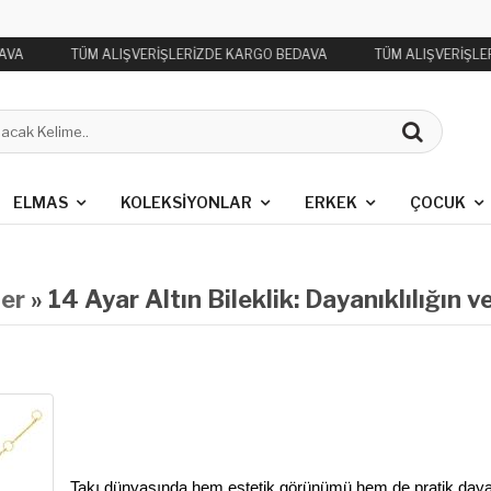
AVA
TÜM ALIŞVERİŞLERİZDE KARGO BEDAVA
TÜM ALIŞVERİŞLE
ELMAS
KOLEKSIYONLAR
ERKEK
ÇOCUK
er
» 14 Ayar Altın Bileklik: Dayanıklılığı
Takı dünyasında hem estetik görünümü hem de pratik dayanık